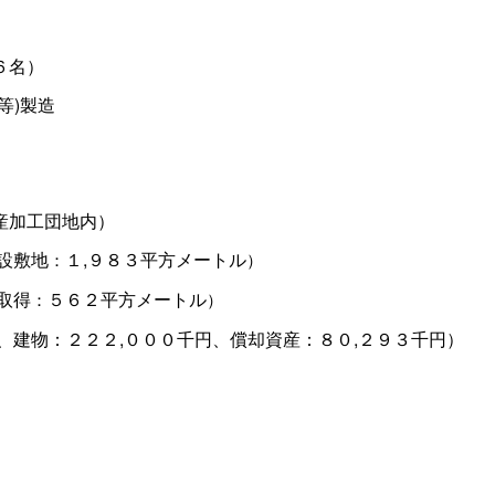
６名）
等)製造
産加工団地内）
設敷地
１,９８３平方メートル
：
）
取得
５６２平方メートル
：
）
、建物：２２２,０００千円、償却資産：８０,２９３千円）