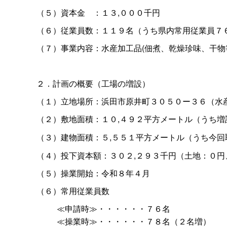
（５）資本
金
：１３,０００千円
（６）従業員数：１１９名（うち県内常用従業員７
（７）事業内容：水産加工品(佃煮、乾燥珍味、干物
２．計画の概要（工場の増設）
（１）立地場所：浜田市原井町３０５０ー３６（水
（２）敷地面積：１０,４９２平方メートル（うち増
（３）建物面積：５,５５１平方メートル（うち今回
（４）投下資本額：３０２,２９３千円（土地：０円
（５）操業開始：令和８年４月
（６）常用従業員数
≪申請時≫・・・・・・７６名
≪操業時≫・・・・・・７８名（２名増）