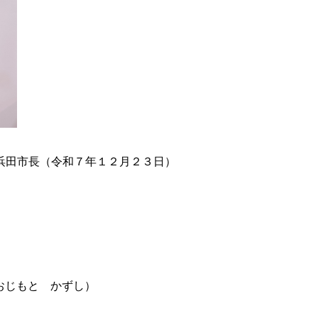
浜田市長（令和７年１２月２３日）
おじも
と
かずし）