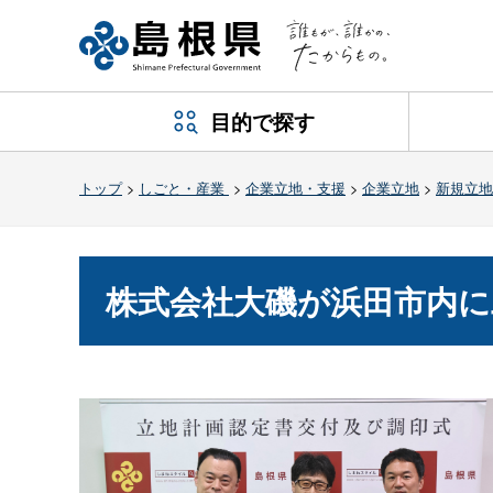
目的で探す
トップ
>
しごと・産業
>
企業立地・支援
>
企業立地
>
新規立地
株式会社大磯が浜田市内に