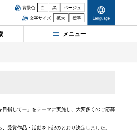
背景色
白
黒
ベージュ
文字サイズ
拡大
標準
Language
索
メニュー
を目指してー」をテーマに実施し、大変多くのご応募
ら、受賞作品・活動を下記のとおり決定しました。