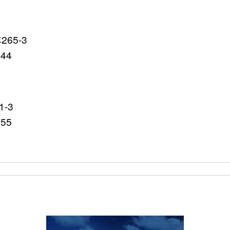
65-3
644
-3
755