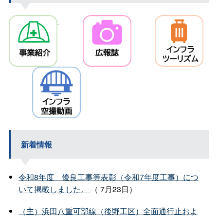
＿＿＿
＿＿＿
＿＿＿
新着情報
令和8年度 優良工事等表彰（令和7年度工事）につ
いて掲載しました。
（ 7月23日）
（主）浜田八重可部線（後野工区）全面通行止およ