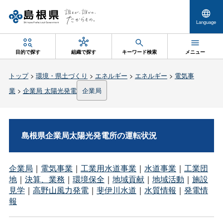
Language
目的で探す
組織で探す
キーワード検索
メニュー
トップ
>
環境・県土づくり
>
エネルギー
>
エネルギー
>
電気事
業
>
企業局 太陽光発電
企業局
島根県企業局太陽光発電所の運転状況
企業局
｜
電気事業
｜
工業用水道事業
｜
水道事業
｜
工業団
地
｜
決算、業務
｜
環境保全
｜
地域貢献
｜
地域活動
｜
施設
見学
｜
高野山風力発電
｜
斐伊川水道
｜
水質情報
｜
発電情
報