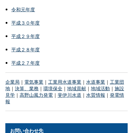
令和元年度
平成３０年度
平成２９年度
平成２８年度
平成２７年度
企業局
｜
電気事業
｜
工業用水道事業
｜
水道事業
｜
工業団
地
｜
決算、業務
｜
環境保全
｜
地域貢献
｜
地域活動
｜
施設
見学
｜
高野山風力発電
｜
斐伊川水道
｜
水質情報
｜
発電情
報
お問い合わせ先