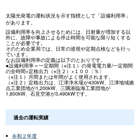
太陽光発電の運転状況を示す指標として「設備利用率」
があります。
設備利用率を向上させるためには、日射量が増加する以
外に、故障や事故による停止時間を可能な限り短くする
ことが必要です。
そのため企業局では、日常の巡視や定期点検などを行っ
ています。
なお設備利用率の定義は以下のとおりです。
●設備利用率＝一定期間（※注１）の発電電力量/一定期間
の全時間×定格出力（※注２）×１００〔％〕
（※注１）月間または年間がよく使用されます。
（※注２）定格出力は、江津浄水場が430kW、江津地域拠
点工業団地が1,200kW、三隅港臨海工業団地が
1,800kW、石見空港が3,490kWです。
過去の運転実績
令和２年度