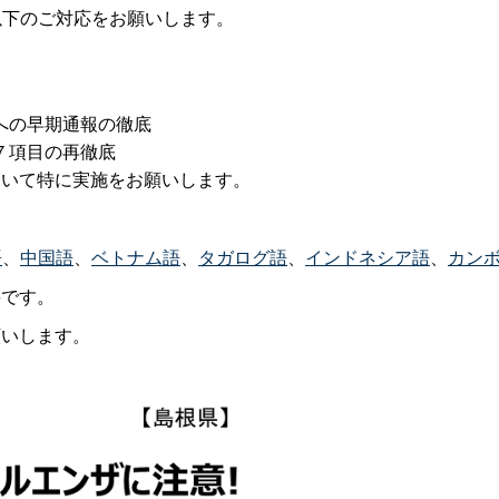
以下のご対応をお願いします。
への早期通報の徹底
７項目の再徹底
ついて特に実施をお願いします。
語
、
中国語
、
ベトナム語
、
タガログ語
、
インドネシア語
、
カン
です。
いします。