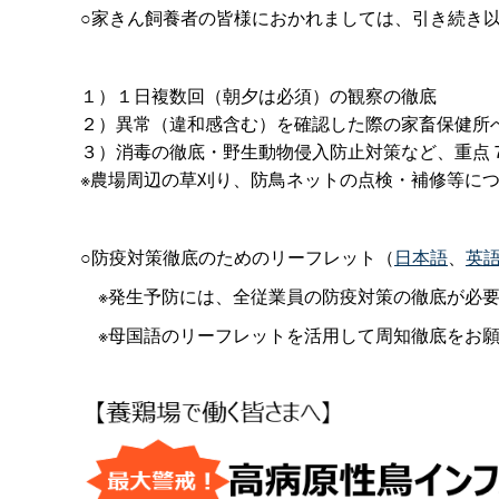
○家きん飼養者の皆様におかれましては、引き続き
１）１日複数回（朝夕は必須）の観察の徹底
２）異常（違和感含む）を確認した際の家畜保健所
３）消毒の徹底・野生動物侵入防止対策など、重点
※農場周辺の草刈り、防鳥ネットの点検・補修等に
○防疫対策徹底のためのリーフレット（
日本語
、
英
※発生予防には、全従業員の防疫対策の徹底が必要
※母国語のリーフレットを活用して周知徹底をお願