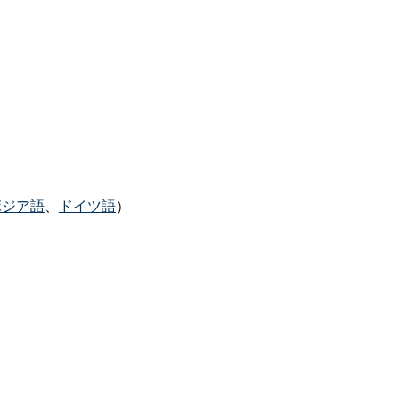
ボジア語
、
ドイツ語
）