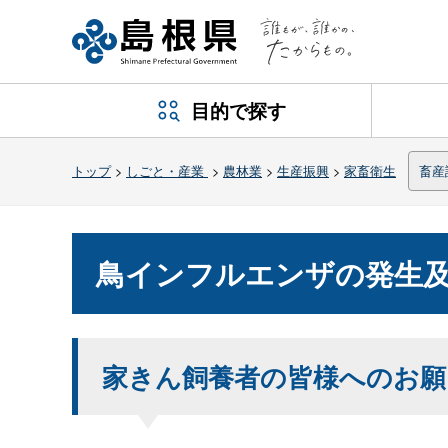
目的で探す
トップ
>
しごと・産業
>
農林業
>
生産振興
>
家畜衛生
畜産
鳥インフルエンザの発生
家きん飼養者の皆様へのお願