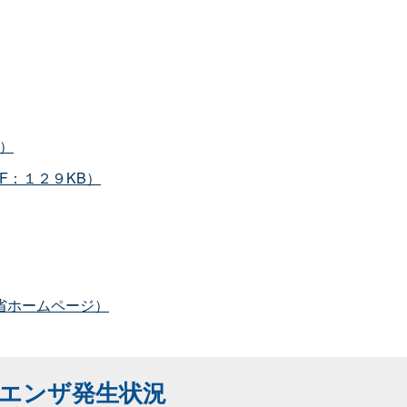
）
F：１２９KB）
省ホームページ）
エンザ発生状況