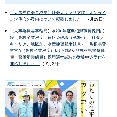
【人事委員会事務局】社会人キャリア採用オンライ
ン説明会の案内について掲載しました
（ 7月29日）
【人事委員会事務局】令和8年度島根県職員採用試
験（高校卒業程度、資格免許職（第2回）、社会人
キャリア、地区別、水産練習船乗組員）、島根県警
察官A（高校卒業程度）採用試験及び島根県警察職
員（警備艇乗組員）採用選考試験の受験申込受付を
開始しました。
（ 7月29日）
----------------------------------------------------------