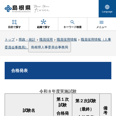
Language
目的で探す
組織で探す
キーワード検索
メニュー
トップ
>
県政・統計
>
職員採用
>
職員採用情報
>
職員採用情報（人事
委員会事務局）
島根県人事委員会事務局
合格発表
令和８年度実施試験
第１次
第２次試験
試験
備
（最終）
試験名
考
合格発