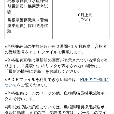
島根県職員（水産練習
船乗組員）採用選考試
験
10月上旬
ー
ー
（予定）
島根県警察職員（警備
艇乗組員）採用選考試
験
※合格発表日の午前９時から２週間~１か月程度、合格者
の受験番号をＰＤＦファイルで掲載します。
※合格発表直後は更新前の画面が表示されている場合があ
ります。「発表中」のリンクが表示されない場合は、
「最新の情報に更新」をお試しください。
※ＰＤＦファイルを利用できない場合は、
PDFのご利用に
ついて
をご覧ください。
※合格発表は、このページの他、島根県職員採用試験ポー
タルで行います。
※第２次試験の詳細については、島根県職員採用試験ポー
タルに掲載しますので、受験者の方は、ポータルのマイ