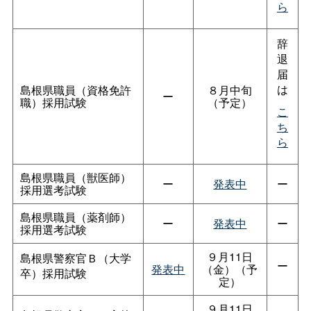
ら
辞
退
届
は
島根県職員（資格免許
８月中旬
ー
職）採用試験
（予定）
こ
ち
ら
島根県職員（獣医師）
ー
発表中
ー
採用選考試験
島根県職員（薬剤師）
ー
発表中
ー
採用選考試験
９月11日
島根県警察官Ｂ（大学
ー
発表中
（金）（予
卒）採用試験
定）
９月11日