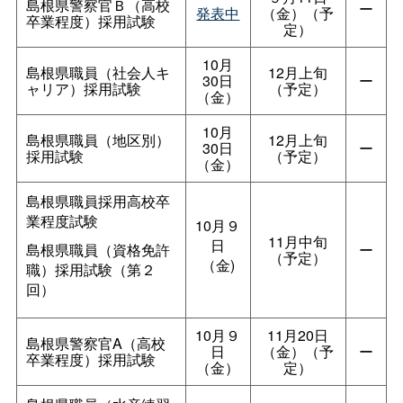
島根県警察官Ｂ（高校
ー
発表中
（金）（予
卒業程度）採用試験
定）
10月
島根県職員（社会人キ
12月上旬
30日
ー
ャリア）採用試験
（予定）
（金）
10月
島根県職員（地区別）
12月上旬
30日
ー
採用試験
（予定）
（金）
島根県職員採用高校卒
業程度試験
10月９
11月中旬
日
島根県職員（資格免許
ー
（予定）
（金)
職）採用試験（第２
回）
10月９
11月20日
島根県警察官A（高校
日
（金）（予
ー
卒業程度）採用試験
（金）
定）