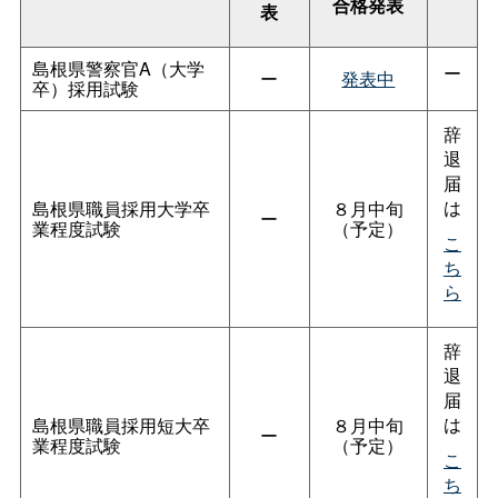
合格発表
表
島根県警察官A（大学
ー
ー
発表中
卒）採用試験
辞
退
届
は
島根県職員採用大学卒
８月中旬
ー
業程度試験
（予定）
こ
ち
ら
辞
退
届
は
島根県職員採用短大卒
８月中旬
ー
業程度試験
（予定）
こ
ち