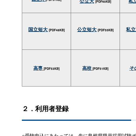
公立大
私
[PDF60KB]
国立短大
公立短大
私立
[PDF48KB]
[PDF55KB]
そ
高専
高校
[PDF53KB]
[PDF51KB]
２．利用者登録
○受験申込にあたっては、先に島根県職員採用試験