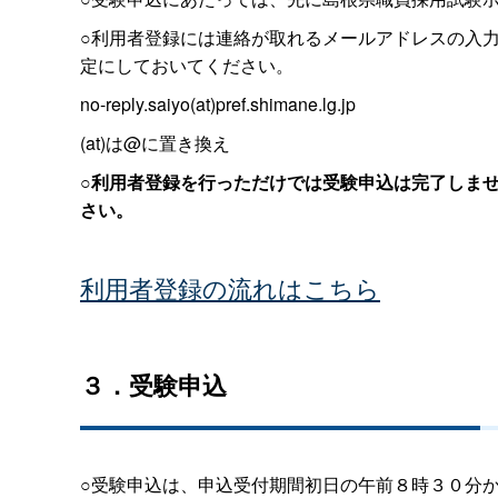
○利用者登録には連絡が取れるメールアドレスの入
定にしておいてください。
no-reply.saiyo(at)pref.shimane.lg.jp
(at)は@に置き換え
○
利用者登録を行っただけでは受験申込は完了しま
さい。
利用者登録の流れはこちら
３．受験申込
○受験申込は、申込受付期間初日の午前８時３０分