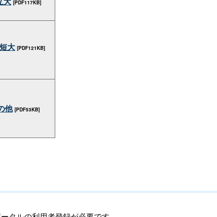
立大
[PDF117KB]
短大
[PDF121KB]
の他
[PDF53KB]
ポータルの利用者登録が必要です。