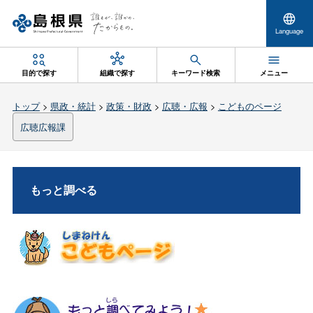
Language
目的で探す
組織で探す
キーワード検索
メニュー
トップ
>
県政・統計
>
政策・財政
>
広聴・広報
>
こどものページ
広聴広報課
もっと調べる