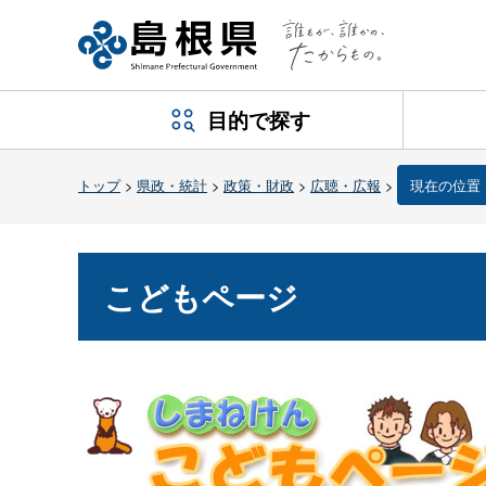
目的で探す
トップ
>
県政・統計
>
政策・財政
>
広聴・広報
>
現在の位置
こどもページ