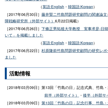
（
英語:English
・
韓国語:Korean
）
［2017年06月30日］
藤井賢二竹島問題研究顧問の関連論文
障戦略研究所（外部サイト）
6
月
22
日掲載）
［2017年06月
26
日］
下條正男拓殖大学教
授
実事求是‐日
いて」を掲載しました
（
英語:English
・
韓国語:Korean
）
［2017年06月
22
日］
杉原隆前竹島問題研究顧問の研究レポ
ました
活動情報
［2018年03月09日］第13回「竹島の日」記念式典、竹
前半（外部サイト）
・
後半（外部サ
［2018年03月09日］
第13回「竹島の日」記念行事、竹島