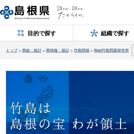
目的で探す
組織で探す
トップ
>
県政・統計
>
県情報・統計
>
竹島関係
>
Web竹島問題研究所