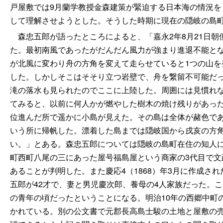
戸屋敷では9月蘭学教授金森建策が緊迫する日本海の情況を
して理解させようとした。そうした時期に現在の隠岐の島
森忠五郎が語ったところによると、「嘉永2年8月21日朝
た。最初南風であったがだんだん風力が強まり進退不能となっ
が北風に変わり舟の方角を変えて走らせていると1つの山を
した。しかしそこはそそり立つ岩壁で、舟を繋留不可能だっ
滝の落水も見られたのでここに上陸した。周囲には見慣れ
てみると、以前に何人かが燃やした樹木の焼け残りがあった
位進んだ所で遥かに小島が見えた。その島は全体が赭色であ
いう所に帰帆した。漂着した島までは隠岐国から戌亥の方角
い。」とある。森忠五郎については隠岐の島町在住の知人
町西町八尾の三にあった屋号福島屋という商家の3代目で文政1
あることが判明した。また慶応4（1868）年3月に作成
五郎が42才で、妻と男児慶次郎、養母の4人家族だった。
の青年の頃だったということになる。明治10年の西郷中町
かれている。別の公文書で元郡長高島士駿の土地と屋敷の売