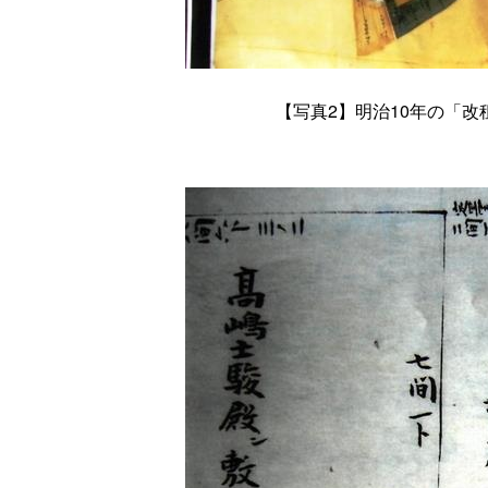
【写真
2
】明治
10
年の「改