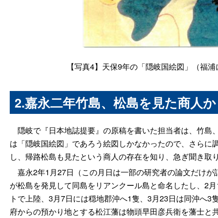
【写真
4
】天保
9
年の「隠岐国絵図」（福浦
2.
嘉永二年竹島、松島を見た商人か
隠岐で『日本地誌提要』の原稿を書いた担当者は、竹島、
は「隠岐国絵図」であろう絵図しかなかったので、さらに調
し、帰路松島も見たという商人の存在を知り、急ぎ聞き取
嘉永2年1月27日（この月日は一部の研究者の論文だけが
が松島を発見して同島をリアンクール島と命名したし、2月
トで上陸、3月7日には穏地郡沖へ1隻、3月23日は同沖へ
府からの預かり地とする松江藩は物頭早田彦兵衛を藩士と