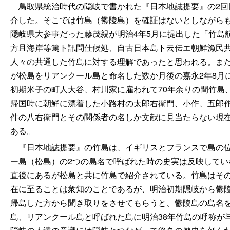
鳥取県統治時代の隠岐で書かれた『日本地誌提要』の2回
介した。そこでは竹島（鬱陵島）を確証はないとしながら
隠岐県大参事だった藤茂親が明治4年5月に提出した「竹島
方且海岸等篤ト訊問仕候処、自古日本島ト云伝エ朝鮮漁民
人々の共通した竹島に対する理解であったと思われる。ま
が松島をリアンクール島と命名した数か月後の嘉永2年8月
初期米子の町人大谷、村川家に雇われて70年余りの間竹島、
帰国時に朝鮮に漂着した小路村の太郎右衛門、小作、五郎
件の八右衛門とその関係者の名しか文献に見当たらない現
ある。
『日本地誌提要』の竹島は、イギリスとフランスで島の位
ー島（松島）の2つの島名で呼ばれた時の史実は反映して
直後にあるが松島と共に竹島で紹介されている。竹島はそ
在に至ることは衆知のことであるが、明治初期隠岐から鬱陵
帰島した方から聞き取りをさせてもらうと、鬱陵島の島名
島、リアンクール島と呼ばれた島に明治38年竹島の呼称が