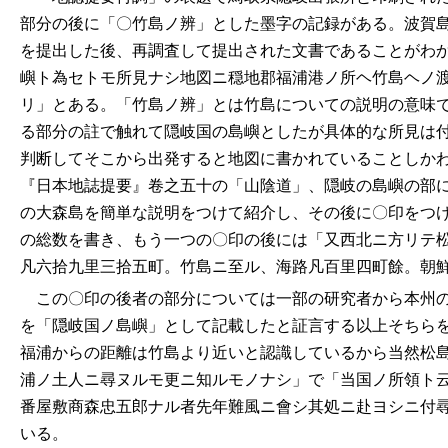
部分の後に「〇竹島ノ辨」とした墨字の記録がある。波賀
を提出した後、再調査して提出された文書であることがわ
嶼ト為セトモ所見ナシ地図ニ穏地郡福浦港ノ所ヘ竹島ヘノ
リ」とある。「竹島ノ辨」とは竹島についての説明の意味
る部分の註で触れて隠岐国の島嶼としたが具体的な所見は
判断してそこから出発すると地図に書かれていることしかわ
『日本地誌提要』卷之五十の「山陰道」、隠岐の島嶼の部
の大森島を簡単な説明をつけて紹介し、その後に〇印をつ
の総数を書き、もう一つの〇印の後には「又西北ニ方リテ
凡六拾九里三拾五町。竹島ニ至ル、海路凡百里四町餘。朝
この〇印の後者の部分については一部の研究者から本州の
を「隠岐国ノ島嶼」として記載したと証言する以上そちら
福浦からの距離は竹島より近いと認識しているから当然松
浦ノ土人ニ尋ヌルモ更ニ知ルモノナシ」で「当国ノ所領ト
番屋敷商森忠五郎ナル者先年難風ニ會シ其処ニ赴ヨシニ付
いる。