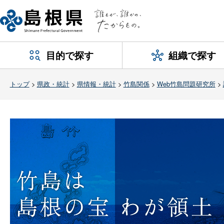
目的で探す
組織で探す
トップ
>
県政・統計
>
県情報・統計
>
竹島関係
>
Web竹島問題研究所
>