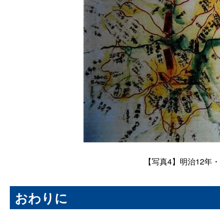
【写真
4
】明治
12
年・
おわりに