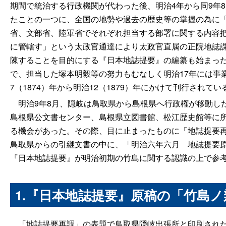
期間で統治する行政機関が代わった後、明治4年から同9年
たことの一つに、全国の地勢や過去の歴史等の掌握の為に
省、文部省、陸軍省でそれぞれ担当する部署に関する内容把
に管轄す」という太政官通達により太政官直属の正院地誌課
陳することを目的にする『日本地誌提要』の編纂も始まっ
で、担当した塚本明毅等の努力もむなしく明治17年には事
7（1874）年から明治12（1879）年にかけて刊行されてい
明治9年8月、隠岐は鳥取県から島根県へ行政権が移動し
島根県公文書センター、島根県立図書館、松江歴史館等に
る機会があった。その際、目に止まったものに「地誌提要
鳥取県からの引継文書の中に、「明治六年六
月
地誌提要
『日本地誌提要』が明治初期の竹島に関する認識の上で参
1.
『日本地誌提要』原稿の「竹島ノ
「地誌提要再調」の表題で鳥取県隠岐出張所と印刷された