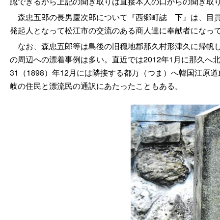
認できるから上記の聞き取りは直接本人の口からの聞き取
森忠五郎の長男慶次郎について『西郷町
誌
下』は、目
発起人となって松江市の交流のある商人達に奉献者になって
なお、森忠五郎等は島後の旧穏地郡那久村形津久に帰帆し
の周辺への漂着事例は多い。直近では2012年1月に那久
31（1898）年12月には隣接する都万（つま）へ韓国江
岐の住民と漂流民の通訳にあたったこともある。