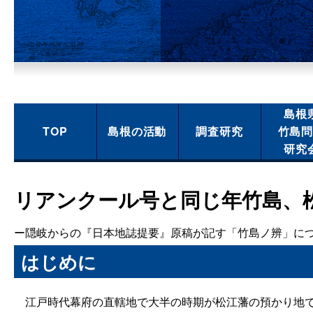
島根
TOP
島根の活動
調査研究
竹島
研究
リアンクール号と同じ年竹島、
ー隠岐からの『日本地誌提要』原稿が記す「竹島ノ辨」に
はじめに
江戸時代幕府の直轄地で大半の時期が松江藩の預かり地で