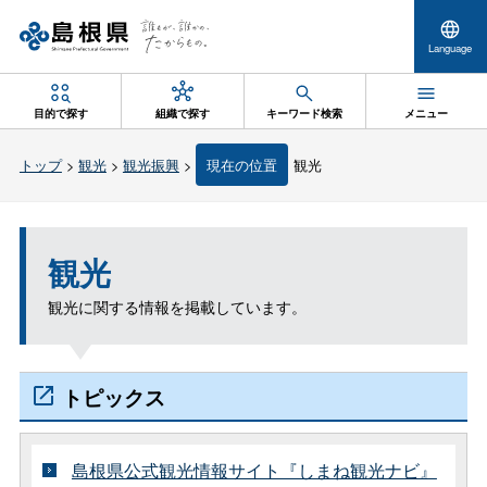
Language
目的で探す
組織で探す
キーワード検索
メニュー
トップ
>
観光
>
観光振興
>
現在の位置
観光
観光
観光に関する情報を掲載しています。
トピックス
島根県公式観光情報サイト『しまね観光ナビ』