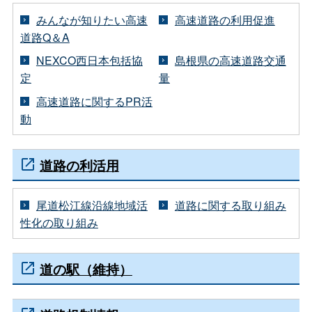
みんなが知りたい高速
高速道路の利用促進
道路Q＆A
NEXCO西日本包括協
島根県の高速道路交通
定
量
高速道路に関するPR活
動
道路の利活用
尾道松江線沿線地域活
道路に関する取り組み
性化の取り組み
道の駅（維持）