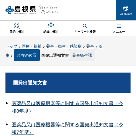
Language
目的で探す
組織で探す
キーワード検索
メニュー
トップ
>
医療・福祉
>
薬事・衛生・感染症
>
薬事
>
薬
事
>
現在の位置
国発出通知文書
薬事衛生課
国発出通知文書
医薬品又は医療機器等に関する国発出通知文書（令
和8年度）
医薬品又は医療機器等に関する国発出通知文書（令
和7年度）