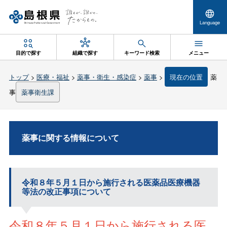
Language
目的で探す
組織で探す
キーワード検索
メニュー
トップ
>
医療・福祉
>
薬事・衛生・感染症
>
薬事
>
現在の位置
薬
事
薬事衛生課
薬事に関する情報について
令和８年５月１日から施行される医薬品医療機器
等法の改正事項について
令和８年５月１日から施行される医