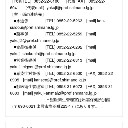
［代表TEL］0852-22-6180 ［代表FAX］ 0852-22-
6041 ［代表mail］yakuji@pref.shimane.lg.jp
［室・係の連絡先］
■水道係 [TEL] 0852-22-5263 [mail] ken-
suidou@pref.shimane.lg.jp
■薬事係 [TEL] 0852-22-5259 [mail]
yakuji2@pref.shimane.lg.jp
■食品衛生係 [TEL] 0852-22-6292 [mail]
yakuji_shokuhin@pref.shimane.lg.jp
■営業指導係 [TEL] 0852-22-6313 [mail]
yakuji_eigyou@pref.shimane.lg.jp
■感染症対策係 [TEL] 0852-22-6530 [FAX] 0852-22-
6905 [mail] kansen2@pref.shimane.lg.jp
■獣医衛生管理室 [TEL] 0853-31-6073 [FAX] 0853-31-
6083 [mail] yakuji-animal2@pref.shimane.lg.jp
＊獣医衛生管理室は出雲保健所別館
（〒693-0021 出雲市塩冶町223-1）にあります。