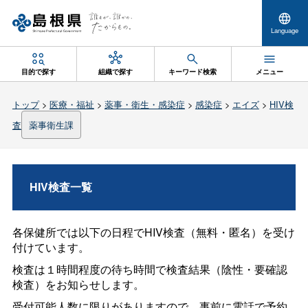
Language
目的で探す
組織で探す
キーワード検索
メニュー
トップ
>
医療・福祉
>
薬事・衛生・感染症
>
感染症
>
エイズ
>
HIV検
査
薬事衛生課
HIV検査一覧
各保健所では以下の日程でHIV検査（無料・匿名）を受け
付けています。
検査は１時間程度の待ち時間で検査結果（陰性・要確認
検査）をお知らせします。
受付可能人数に限りがありますので、事前に電話で予約