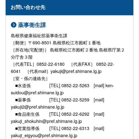
お問い合わせ先
薬事衛生課
島根県健康福祉部薬事衛生課
［郵便］〒690-8501 島根県松江市殿町１番地
［所在地(宅配便)］ 島根県松江市殿町２番地 島根県庁第２
分庁舎３階
［代表TEL］0852-22-6180 ［代表FAX］ 0852-22-
6041 ［代表mail］yakuji@pref.shimane.lg.jp
［室・係の連絡先］
■水道係 [TEL] 0852-22-5263 [mail] ken-
suidou@pref.shimane.lg.jp
■薬事係 [TEL] 0852-22-5259 [mail]
yakuji2@pref.shimane.lg.jp
■食品衛生係 [TEL] 0852-22-6292 [mail]
yakuji_shokuhin@pref.shimane.lg.jp
■営業指導係 [TEL] 0852-22-6313 [mail]
yakuji_eigyou@pref.shimane.lg.jp