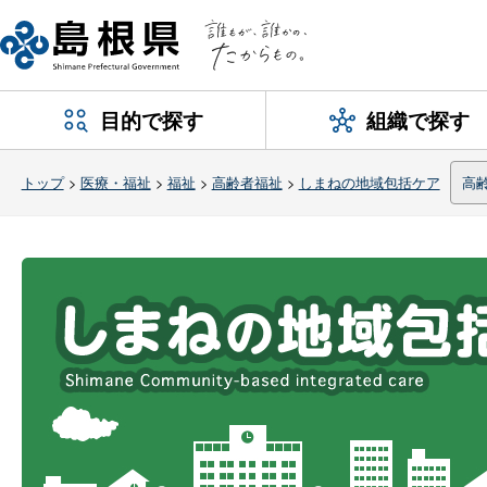
目的で探す
組織で探す
トップ
>
医療・福祉
>
福祉
>
高齢者福祉
>
しまねの地域包括ケア
高