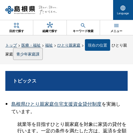
Language
目的で探す
組織で探す
キーワード検索
メニュー
トップ
>
医療・福祉
>
福祉
>
ひとり親家庭
>
現在の位置
ひとり親
家庭
青少年家庭課
トピックス
島根県ひとり親家庭住宅支援資金貸付制度
を実施し
ています。
就業等を目指すひとり親家庭を対象に家賃の貸付を
行います。一定の条件を満たした方は、返済を全額