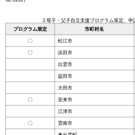
２母子・父子自立支援プログラム策定、申
プログラム策定
市町村名
〇
松江市
〇
浜田市
出雲市
益田市
大田市
〇
安来市
江津市
〇
雲南市
奥出雲町