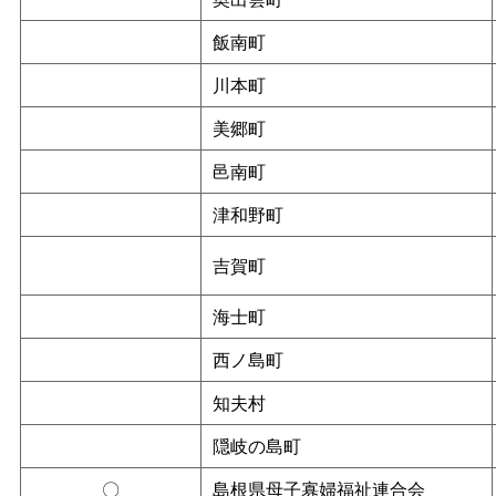
飯南町
川本町
美郷町
邑南町
津和野町
吉賀町
海士町
西ノ島町
知夫村
隠岐の島町
〇
島根県母子寡婦福祉連合会