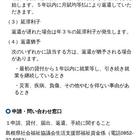
始します。５年以内に月賦均等払により返還していた
だきます。
（３）延滞利子
返還が遅れた場合は年３％の延滞利子が発生します。
（４）返還猶予
次のいずれかに該当する方は、返還が猶予される場合
があります。
・最初の貸付から１年以内に就業等し、引き続き就
業を継続しているとき
・災害、疾病、負傷、その他やむを得ない事由があ
るとき
申請・問い合わせ窓口
１申請、貸付、届出、返還、手続に関すること
島根県社会福祉協議会生活支援部福祉資金係（電話0852-
32-5953）