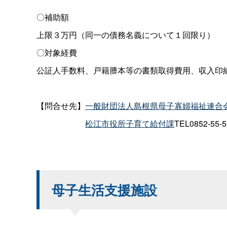
〇補助額
上限３万円（同一の債務名義について１回限り）
〇対象経費
公証人手数料、戸籍謄本等の書類取得費用、収入印
【問合せ先】
一般財団法人島根県母子寡婦福祉連合
松江市役所子育て給付課
TEL0852-
母子生活支援施設