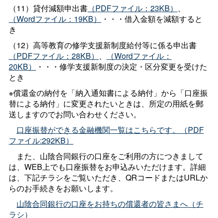
（11）貸付減額申出書
（PDFファイル：23KB）
、
（Wordファイル：19KB）
・・・借入金額を減額すると
き
（12）高等教育の修学支援新制度給付等に係る申出書
（PDFファイル：28KB）
、
（Wordファイル：
20KB）
・・・修学支援新制度の決定・区分変更を受けた
とき
※償還金の納付を「納入通知書による納付」から「口座振
替による納付」に変更されたいときは、所定の用紙を郵
送しますのでお問い合わせください。
口座振替ができる金融機関一覧はこちらです。（PDF
ファイル:292KB）
また、山陰合同銀行の口座をご利用の方につきまして
は、WEB上でも口座振替をお申込みいただけます。詳細
は、下記チラシをご覧いただき、QRコードまたはURLか
らのお手続きをお願いします。
山陰合同銀行の口座をお持ちの償還者の皆さまへ（チ
ラシ）