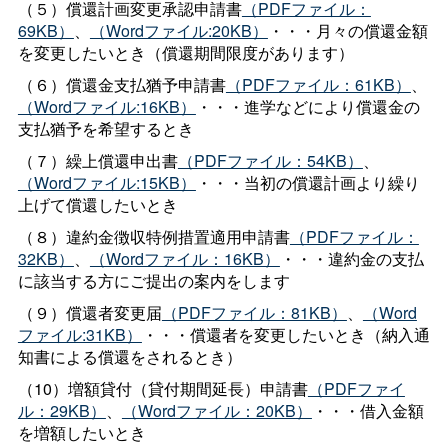
（５）償還計画変更承認申請書
（PDFファイル：
69KB）
、
（Wordファイル:20KB）
・・・月々の償還金額
を変更したいとき（償還期間限度があります）
（６）償還金支払猶予申請書
（PDFファイル：61KB）
、
（Wordファイル:16KB）
・・・進学などにより償還金の
支払猶予を希望するとき
（７）繰上償還申出書
（PDFファイル：54KB）
、
（Wordファイル:15KB）
・・・当初の償還計画より繰り
上げて償還したいとき
（８）違約金徴収特例措置適用申請書
（PDFファイル：
32KB）
、
（Wordファイル：16KB）
・・・違約金の支払
に該当する方にご提出の案内をします
（９）償還者変更届
（PDFファイル：81KB）
、
（Word
ファイル:31KB）
・・・償還者を変更したいとき（納入通
知書による償還をされるとき）
（10）増額貸付（貸付期間延長）申請書
（PDFファイ
ル：29KB）
、
（Wordファイル：20KB）
・・・借入金額
を増額したいとき