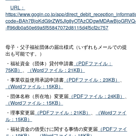
URL：
https://www.gogin.co.jp/app/direct_debit_reception_informat
code=BAh7BjoKdG9rZW5JIg8yOTAzODgwMDAwBjoGRVQ
-ff96db0a50e69a5f55847072d8115d4f5cf2c757
母子・父子福祉団体の届出様式（いずれもメールでの提
出も可能です。）
・福祉資金（団体）貸付申請書
（PDFファイル：
75KB）
、
（Wordファイル：21KB）
・事業収益使用承認申請書
（PDFファイル：23KB）
、
（Wordファイル：15KB）
・団体名称（所在地）変更届
（PDFファイル：24KB）
、
（Wordファイル：15KB）
・理事変更届
（PDFファイル：21KB）
、
（Wordファイ
ル：15KB）
・福祉資金の借受けに関する事情の変更届
（PDFファイ
ル：19KB）
、
（Wordファイル：15KB）