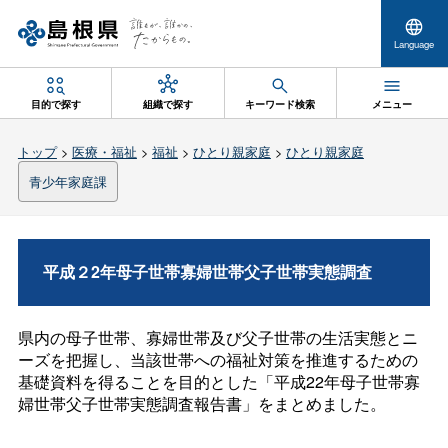
Language
目的で探す
組織で探す
キーワード検索
メニュー
トップ
>
医療・福祉
>
福祉
>
ひとり親家庭
>
ひとり親家庭
青少年家庭課
平成２2年母子世帯寡婦世帯父子世帯実態調査
県内の母子世帯、寡婦世帯及び父子世帯の生活実態とニ
ーズを把握し、当該世帯への福祉対策を推進するための
基礎資料を得ることを目的とした「平成22年母子世帯寡
婦世帯父子世帯実態調査報告書」をまとめました。