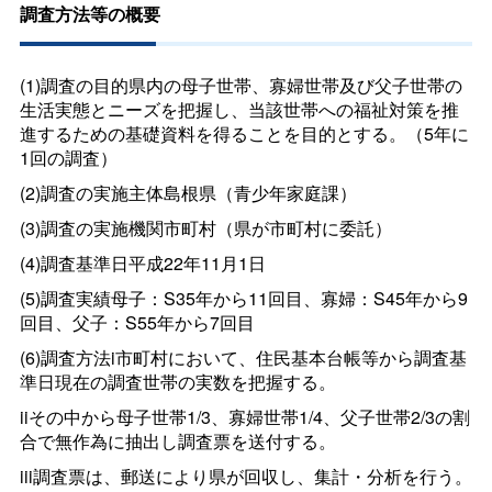
調査方法等の概要
(1)調査の目的県内の母子世帯、寡婦世帯及び父子世帯の
生活実態とニーズを把握し、当該世帯への福祉対策を推
進するための基礎資料を得ることを目的とする。（5年に
1回の調査）
(2)調査の実施主体島根県（青少年家庭課）
(3)調査の実施機関市町村（県が市町村に委託）
(4)調査基準日平成22年11月1日
(5)調査実績母子：S35年から11回目、寡婦：S45年から9
回目、父子：S55年から7回目
(6)調査方法i市町村において、住民基本台帳等から調査基
準日現在の調査世帯の実数を把握する。
iiその中から母子世帯1/3、寡婦世帯1/4、父子世帯2/3の割
合で無作為に抽出し調査票を送付する。
iii調査票は、郵送により県が回収し、集計・分析を行う。