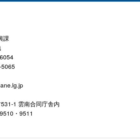
興課
地
054
065
ne.lg.jp
31-1 雲南合同庁舎内
10・9511