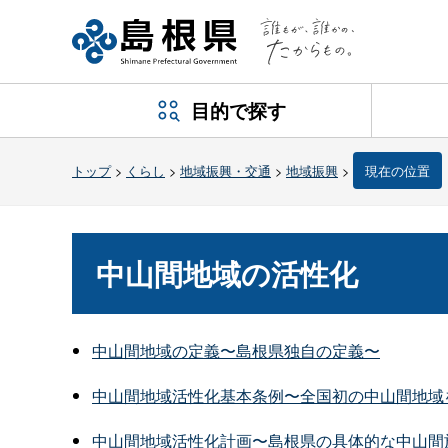
目的で探す
トップ
>
くらし
>
地域振興・交通
>
地域振興
>
現在の位置
中山間地域の活性化
中山間地域の定義〜島根県独自の定義〜
中山間地域活性化基本条例〜全国初の中山間地域
中山間地域活性化計画〜島根県の具体的な中山間