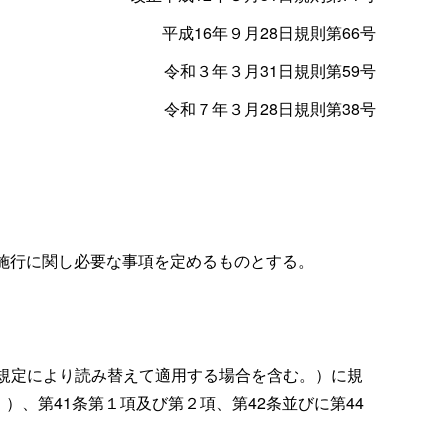
平成
16
年９月
28
日規則第
66
号
令和３年３月
31
日規則第
59
号
令和７年３月
28
日規則第38号
施行に関し必要な事項を定めるものとする。
の規定により読み替えて適用する場合を含む。）に規
、第41条第１項及び第２項、第42条並びに第44