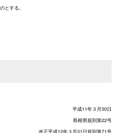
のとする。
平成
11
年３月
30
日
島根県規則第
22
号
改正平成
12
年３月
31
日規則第
71
号