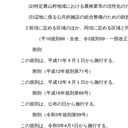
(2)
特定農山村地域における農林業等の活性化の
(3)
辺地に係る公共的施設の総合整備のための財
２前項に定める区域のほか、同項に定める区域と
（平
16
規則
66
・全改、令
3
規則
59
・一部改正
附則
この規則は、平成
11
年４月１日から施行する。
附則（平成
12
年規則第
71
号）
この規則は、平成
12
年４月１日から施行する。
附則（平成
16
年規則第
66
号）
この規則は、公布の日から施行する。
附則（令和
3
年規則第
59
号）
この規則は、令和
3
年
4
月
1
日から施行する。