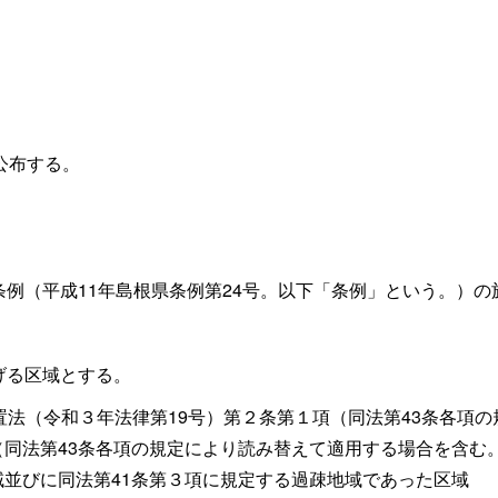
公布する。
条例（平成
11
年島根県条例第
24
号。以下「条例」という。）の
げる区域とする。
置法（令和３年法律第
19
号）第２条第１項（同法第43条各項
同法第43条各項の規定により読み替えて適用する場合を含む。）
域並びに同法第
41
条第３項に規定する過疎地域であった区域