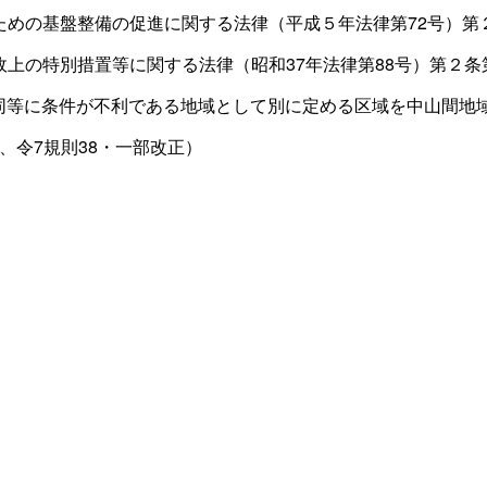
ための基盤整備の促進に関する法律（平成５年法律第
72
号）第
政上の特別措置等に関する法律（昭和
37
年法律第
88
号）第２条
同等に条件が不利である地域として別に定める区域を中山間地
、令
7
規則38・一部改正）