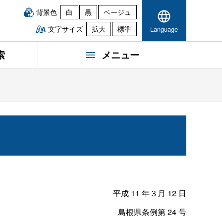
背景色
白
黒
ベージュ
文字サイズ
拡大
標準
Language
索
メニュー
平成
11
年３月
12
日
島根県条例第
24
号