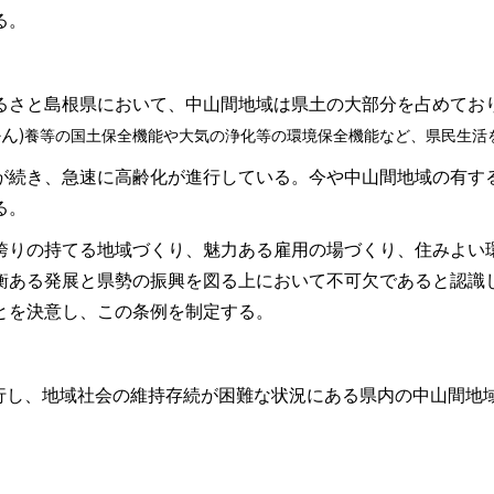
る。
さと島根県において、中山間地域は県土の大部分を占めてお
かん)
養等の国土保全機能や大気の浄化等の環境保全機能など、県民生活
続き、急速に高齢化が進行している。今や中山間地域の有す
る。
りの持てる地域づくり、魅力ある雇用の場づくり、住みよい
衡ある発展と県勢の振興を図る上において不可欠であると認識
とを決意し、この条例を制定する。
行し、地域社会の維持存続が困難な状況にある県内の中山間地