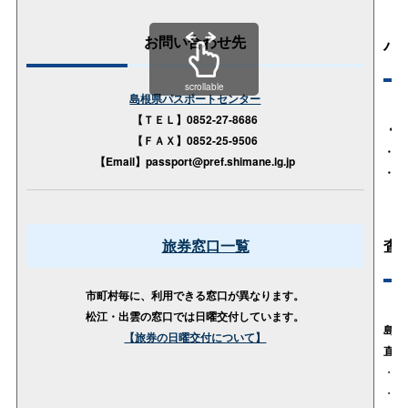
お問い合わせ先
パ
scrollable
島根県パスポートセンター
【ＴＥＬ】0852-27-8686
・
パ
【ＦＡＸ】0852-25-9506
・
こ
【Email】passport@pref.shimane.lg.jp
・
海
旅券窓口一覧
査
市町村毎に、利用できる窓口が異なります。
松江・出雲の窓口では日曜交付しています。
島根
【旅券の日曜交付について】
直接
・
査
・
駐