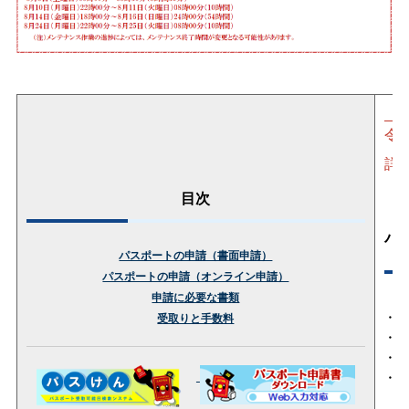
【
令
詳
目次
パ
パスポートの申請（書面申請）
パスポートの申請（オンライン申請）
申請に必要な書類
・
旅
受取りと手数料
・
パ
・
島
・
申