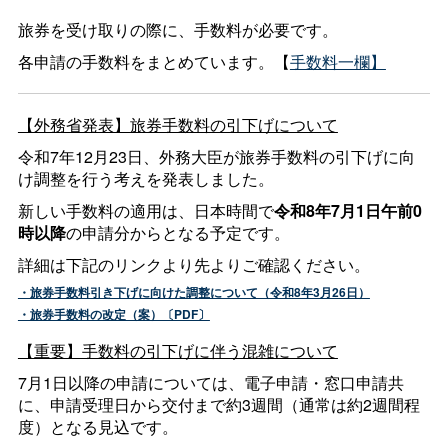
旅券を受け取りの際に、手数料が必要です。
各申請の手数料をまとめています。【
手数料一欄】
【外務省発表】旅券手数料の引下げについて
令和7年12月23日、外務大臣が旅券手数料の引下げに向
け調整を行う考えを発表しました。
新しい手数料の適用は、日本時間で
令和8年7月1日午前0
時以降
の申請分からとなる予定です。
詳細は下記のリンクより先よりご確認ください。
・旅券手数料引き下げに向けた調整について（令和8年3月26日）
・旅券手数料の改定（案）〔PDF〕
【重要】手数料の引下げに伴う混雑について
7月1日以降の申請については、電子申請・窓口申請共
に、申請受理日から交付まで約3週間（通常は約2週間程
度）となる見込です。