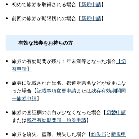
初めて旅券を取得される場合【
新規申請
】
前回の旅券が期限切れの場合【
新規申請
】
有効な旅券をお持ちの方
旅券の有効期間が残り１年未満等となった場合
【切
替申請】
旅券に記載された氏名、都道府県名などが変更にな
った場合【
記載事項変更申請
または
残存有効期間同
一旅券申請
】
旅券の査証欄の余白が少なくなった場合【
切替申請
または
残存有効期間同一旅券申請
】
旅券を紛失、盗難、焼失した場合【
紛失届
と
新規申