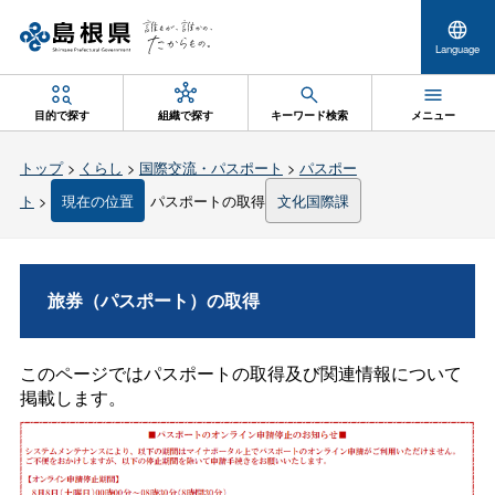
Language
目的で探す
組織で探す
キーワード検索
メニュー
トップ
>
くらし
>
国際交流・パスポート
>
パスポー
ト
>
現在の位置
パスポートの取得
文化国際課
旅券（パスポート）の取得
このページではパスポートの取得及び関連情報について
掲載します。