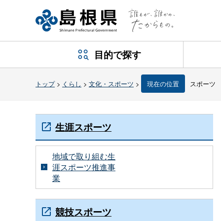
目的で探す
トップ
>
くらし
>
文化・スポーツ
>
現在の位置
スポーツ
生涯スポーツ
地域で取り組む生
涯スポーツ推進事
業
競技スポーツ