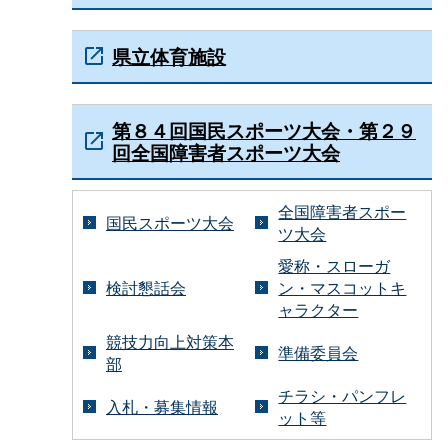
県立体育施設
第８４回国民スポーツ大会・第２９
回全国障害者スポーツ大会
全国障害者スポー
国民スポーツ大会
ツ大会
愛称・スローガ
検討懇話会
ン・マスコットキ
ャラクター
競技力向上対策本
準備委員会
部
チラシ・パンフレ
入札・募集情報
ット等