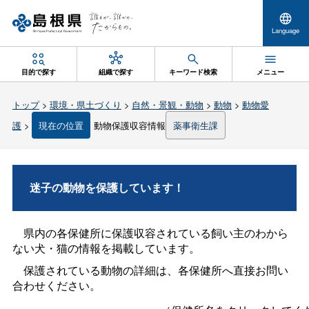
Language
目的で探す
組織で探す
キーワード検索
メニュー
トップ
>
環境・県土づくり
>
自然・景観・動物
>
動物
>
動物愛
護
>
現在の位置
動物保護収容情報
薬事衛生課
迷子の動物を保護しています！
県内の各保健所に保護収容されている飼い主のわから
ない犬・猫の情報を掲載しています。
保護されている動物の詳細は、各保健所へ直接お問い
合わせください。