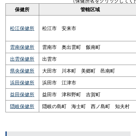
（保健所名をクリックしてく
保健所
管轄区域
松江保健所
松江
市
安来市
雲南保健所
雲南
市
奥出雲
町
飯南町
出雲保健所
出雲市
県央保健所
大田
市
川本
町
美郷
町
邑南町
浜田保健所
浜田
市
江津市
益田保健所
益田
市
津和野
町
吉賀町
隠岐保健所
隠岐の島
町
海士
町
西ノ島
町
知夫村