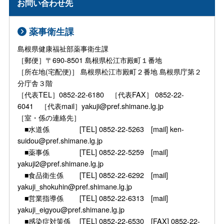
お問い合わせ先
薬事衛生課
島根県健康福祉部薬事衛生課
［郵便］〒690-8501 島根県松江市殿町１番地
［所在地(宅配便)］ 島根県松江市殿町２番地 島根県庁第２
分庁舎３階
［代表TEL］0852-22-6180 ［代表FAX］ 0852-22-
6041 ［代表mail］yakuji@pref.shimane.lg.jp
［室・係の連絡先］
■水道係 [TEL] 0852-22-5263 [mail] ken-
suidou@pref.shimane.lg.jp
■薬事係 [TEL] 0852-22-5259 [mail]
yakuji2@pref.shimane.lg.jp
■食品衛生係 [TEL] 0852-22-6292 [mail]
yakuji_shokuhin@pref.shimane.lg.jp
■営業指導係 [TEL] 0852-22-6313 [mail]
yakuji_eigyou@pref.shimane.lg.jp
■感染症対策係 [TEL] 0852-22-6530 [FAX] 0852-22-