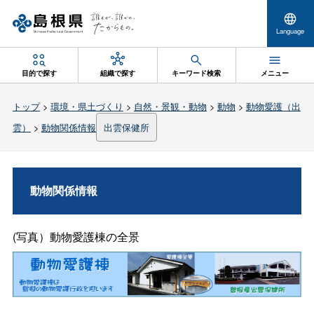
Language
目的で探す
組織で探す
キーワード検索
メニュー
トップ
>
環境・県土づくり
>
自然・景観・動物
>
動物
>
動物愛護（出
雲）
>
動物関係情報
出雲保健所
動物関係情報
(写真）動物愛護棟の全景