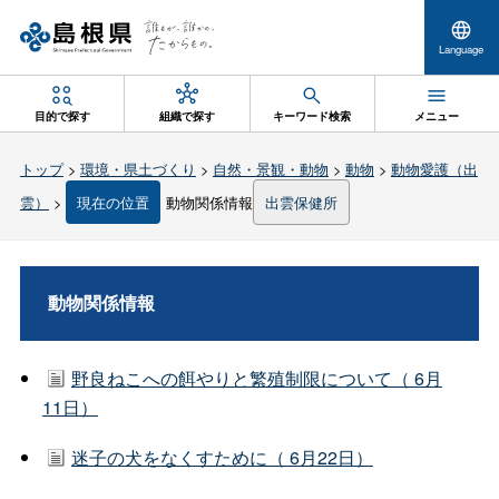
Language
目的で探す
組織で探す
キーワード検索
メニュー
トップ
>
環境・県土づくり
>
自然・景観・動物
>
動物
>
動物愛護（出
雲）
>
現在の位置
動物関係情報
出雲保健所
動物関係情報
野良ねこへの餌やりと繁殖制限について（ 6月
11日）
迷子の犬をなくすために（ 6月22日）