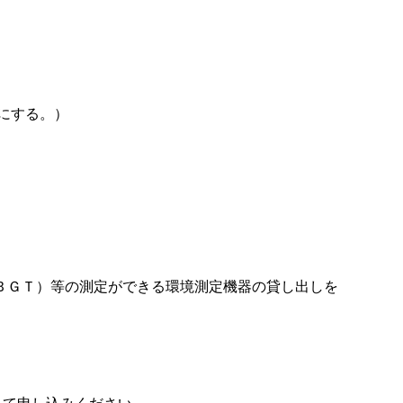
。
にする。）
ＢＧＴ）等の測定ができる環境測定機器の貸し出しを
あて申し込みください。