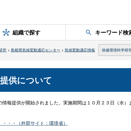
組織で探す
キーワード検
研究
>
島根県気候変動適応センター
>
気候変動適応情報
保健環境科学研
報提供について
の情報提供が開始されました。実施期間は１０月２３日（水）
）・・・（外部サイト：環境省）