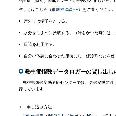
熱中症（特別）警戒アラートが発表されましたら、
詳しくは
こちら（健康推進課HP）
をご覧ください。
屋外では帽子をかぶる。
水分をこまめに摂取する。（汗をかいた時には、
日陰を利用する。
自分の体調に合わせた服装にし、保冷剤などを使
熱中症指数データロガーの貸し出し
島根県気候変動適応センターでは、気候変動に伴う
行っています。
１．申し込み方法
貸出申請書（別記様式、Word：17kB）
にご記入