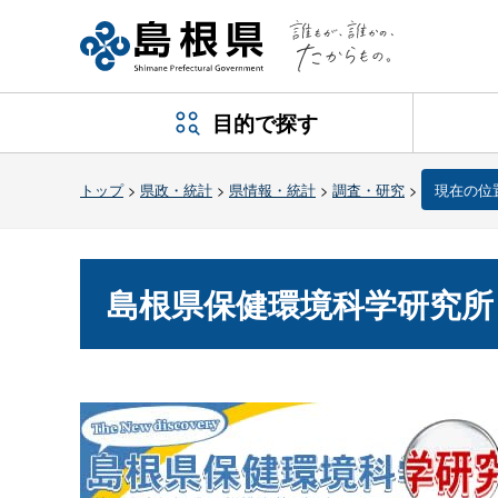
目的で探す
トップ
>
県政・統計
>
県情報・統計
>
調査・研究
>
現在の位
島根県保健環境科学研究所