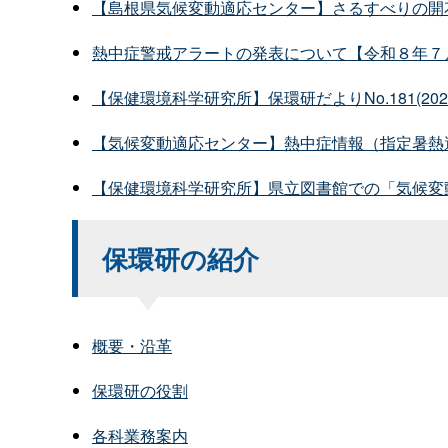
【島根県気候変動適応センター】さるすべりの開
熱中症警戒アラートの発表について【令和８年７
【保健環境科学研究所】保環研だよりNo.181(2
【気候変動適応センター】熱中症情報（指定暑熱
【保健環境科学研究所】県立図書館での「気候変
保環研の紹介
概要・沿革
保環研の役割
各科業務案内