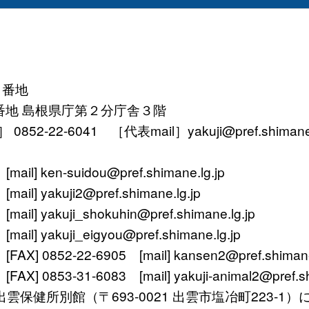
１番地
番地 島根県庁第２分庁舎３階
52-22-6041 ［代表mail］yakuji@pref.shimane.l
ken-suidou@pref.shimane.lg.jp
yakuji2@pref.shimane.lg.jp
 yakuji_shokuhin@pref.shimane.lg.jp
 yakuji_eigyou@pref.shimane.lg.jp
 0852-22-6905 [mail] kansen2@pref.shimane.
0853-31-6083 [mail] yakuji-animal2@pref.shi
〒693-0021 出雲市塩冶町223-1）に