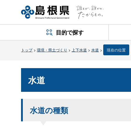
目的で探す
トップ
>
環境・県土づくり
>
上下水道
>
水道
>
現在の位置
水道
水道の種類