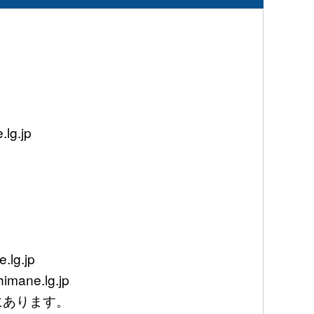
g.jp
lg.jp
mane.lg.jp
あります。