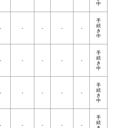
中
手
続
-
-
-
-
-
き
中
手
続
-
-
-
-
-
き
中
手
続
-
-
-
-
-
き
中
手
続
-
-
-
-
-
き