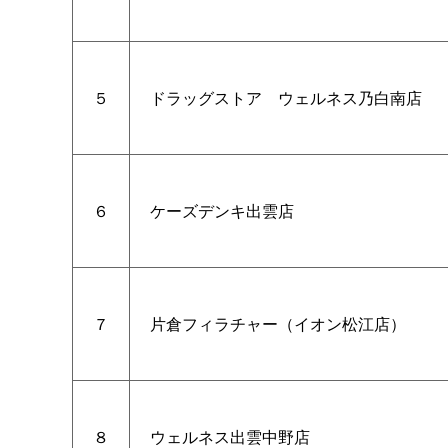
５
ドラッグスト
ア
ウェルネス乃白南店
６
ケーズデンキ出雲店
７
片倉フィラチャー（イオン松江店）
８
ウェルネス出雲中野店