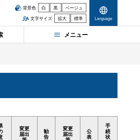
背景色
白
黒
ベージュ
文字サイズ
拡大
標準
Language
索
メニュー
県
手
変更
変更
の
勧
公
続
届出
届出
意
告
表
状
等
等