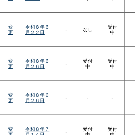
変
令和８年６
受付
-
なし
更
月２２日
中
変
令和８年６
受付
受付
-
更
月２６日
中
中
変
令和８年６
-
-
-
更
月２６日
変
令和８年７
受付
受付
-
更
月１４日
中
中