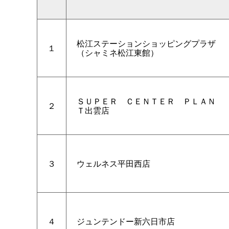
松江ステーションショッピングプラザ
１
（シャミネ松江東館）
ＳＵＰＥ
Ｒ
ＣＥＮＴＥ
Ｒ
ＰＬＡＮ
２
Ｔ出雲店
３
ウェルネス平田西店
４
ジュンテンドー新六日市店