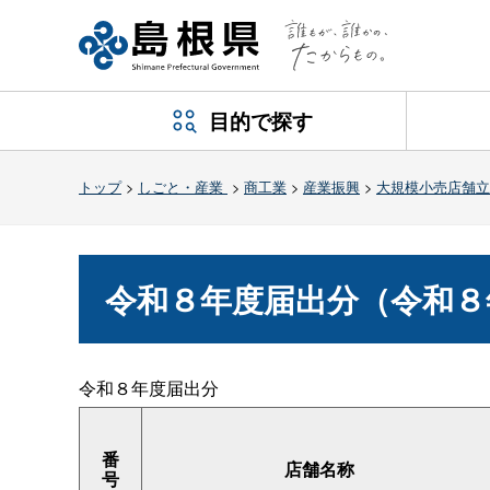
目的で探す
トップ
>
しごと・産業
>
商工業
>
産業振興
>
大規模小売店舗立
令和８年度届出分（令和８
令和８年度届出分
番
店舗名称
号