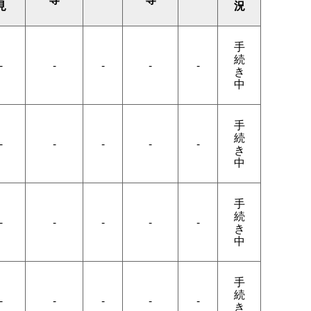
見
況
手
続
-
-
-
-
-
き
中
手
続
-
-
-
-
-
き
中
手
続
-
-
-
-
-
き
中
手
続
-
-
-
-
-
き