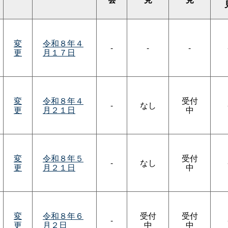
変
令和８年４
-
-
-
更
月１７日
変
令和８年４
受付
-
なし
更
月２１日
中
変
令和８年５
受付
-
なし
更
月２１日
中
変
令和８年６
受付
受付
-
更
月２日
中
中