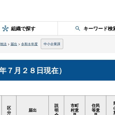
組織で探す
キーワード検
地法
>
届出
>
令和８年度
中小企業課
年７月２８日現在）
説
市町
住民
区
届出
明
村意
等意
分
会
見
見