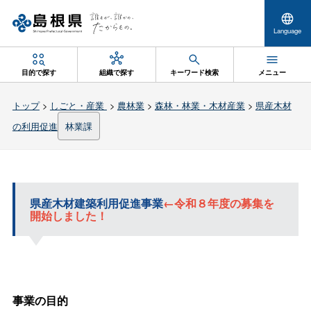
Language
目的で探す
組織で探す
キーワード検索
メニュー
トップ
>
しごと・産業
>
農林業
>
森林・林業・木材産業
>
県産木材
の利用促進
林業課
県産木材建築利用促進事業
←令和８年度の募集を
開始しました！
事業の目的