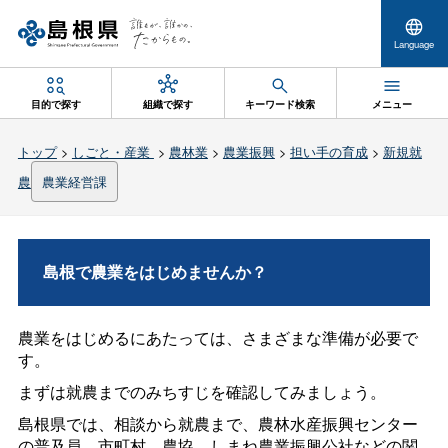
Language
目的で探す
組織で探す
キーワード検索
メニュー
トップ
>
しごと・産業
>
農林業
>
農業振興
>
担い手の育成
>
新規就
農
農業経営課
島根で農業をはじめませんか？
農業をはじめるにあたっては、さまざまな準備が必要で
す。
まずは就農までのみちすじを確認してみましょう。
島根県では、相談から就農まで、農林水産振興センター
の普及員、市町村、農協、しまね農業振興公社などの関