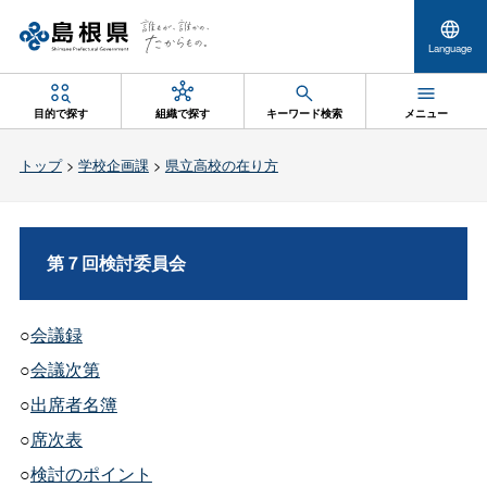
Language
目的で探す
組織で探す
キーワード検索
メニュー
トップ
>
学校企画課
>
県立高校の在り方
第７回検討委員会
○
会議録
○
会議次第
○
出席者名簿
○
席次表
○
検討のポイント