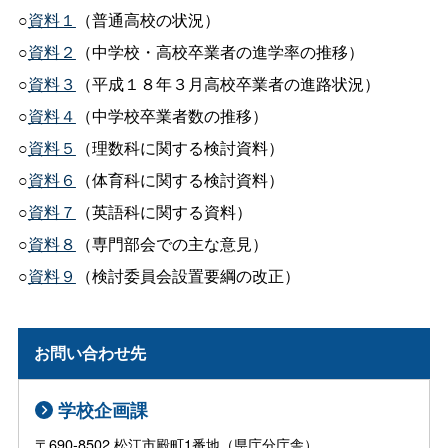
○
資料１
（普通高校の状況）
○
資料２
（中学校・高校卒業者の進学率の推移）
○
資料３
（平成１８年３月高校卒業者の進路状況）
○
資料４
（中学校卒業者数の推移）
○
資料５
（理数科に関する検討資料）
○
資料６
（体育科に関する検討資料）
○
資料７
（英語科に関する資料）
○
資料８
（専門部会での主な意見）
○
資料９
（検討委員会設置要綱の改正）
お問い合わせ先
学校企画課
〒690-8502 松江市殿町1番地（県庁分庁舎）