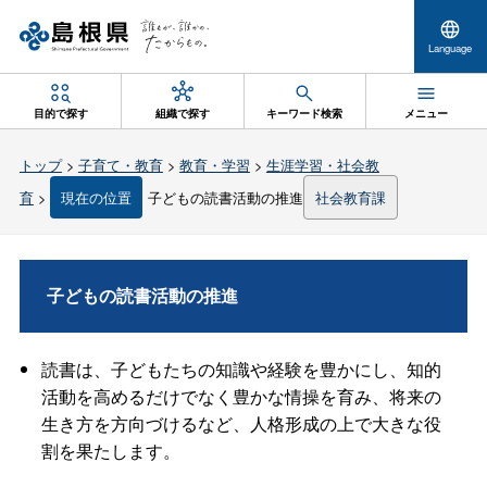
Language
目的で探す
組織で探す
キーワード検索
メニュー
トップ
>
子育て・教育
>
教育・学習
>
生涯学習・社会教
育
>
現在の位置
子どもの読書活動の推進
社会教育課
子どもの読書活動の推進
読書は、子どもたちの知識や経験を豊かにし、知的
活動を高めるだけでなく豊かな情操を育み、将来の
生き方を方向づけるなど、人格形成の上で大きな役
割を果たします。