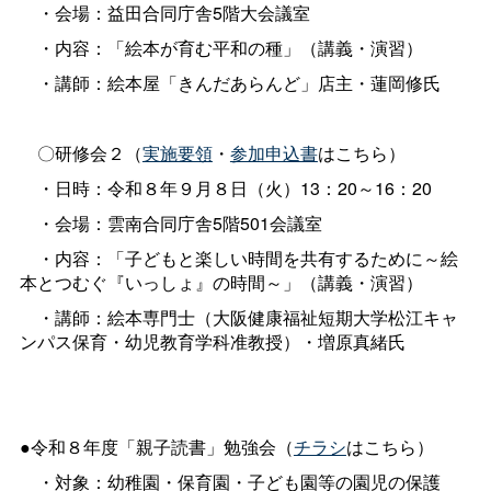
・会場：益田合同庁舎5階大会議室
・内容：「絵本が育む平和の種」（講義・演習）
・講師：絵本屋「きんだあらんど」店主・蓮岡修氏
〇研修会２（
実施要領
・
参加申込書
はこちら）
・日時：令和８年９月８日（火）13：20～16：20
・会場：雲南合同庁舎5階501会議室
・内容：「子どもと楽しい時間を共有するために～絵
本とつむぐ『いっしょ』の時間～」（講義・演習）
・講師：絵本専門士（大阪健康福祉短期大学松江キャ
ンパス保育・幼児教育学科准教授）・増原真緒氏
●令和８年度「親子読書」勉強会（
チラシ
はこちら）
・対象：幼稚園・保育園・子ども園等の園児の保護