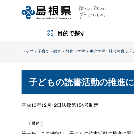
目的で探す
トップ
>
子育て・教育
>
教育・学習
>
生涯学習・社会教育
>
子
子どもの読書活動の推進
平成13年12月12日法律第154号制定
（目的）
第一
条
この法律は、子どもの読書活動の推進に関