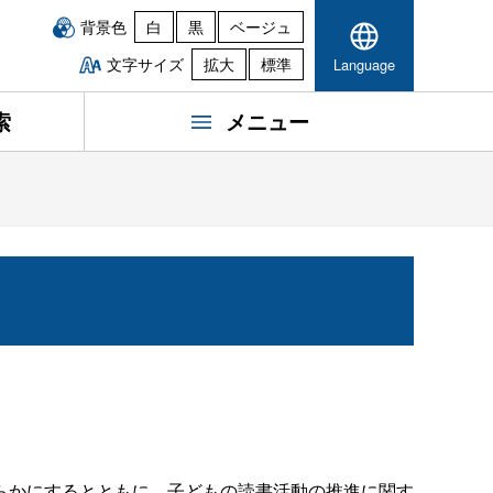
背景色
白
黒
ベージュ
文字サイズ
拡大
標準
Language
索
メニュー
らかにするとともに、子どもの読書活動の推進に関す