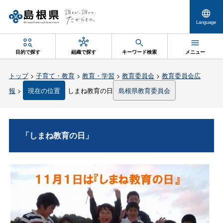
Language
目的で探す
組織で探す
キーワード検索
メニュー
トップ
>
子育て・教育
>
教育・学習
>
教育委員会
>
教育委員会広
報
>
現在の位置
しまね教育の日
島根県教育委員会
「しまね教育の日」