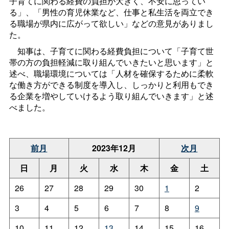
子育てに関わる経費の負担が大きく、不安に思ってい
る」、「男性の育児休業など、仕事と私生活を両立でき
る職場が県内に広がって欲しい」などの意見がありまし
た。
知事は、子育てに関わる経費負担について「子育て世
帯の方の負担軽減に取り組んでいきたいと思います」と
述べ、職場環境については「人材を確保するために柔軟
な働き方ができる制度を導入し、しっかりと利用もでき
る企業を増やしていけるよう取り組んでいきます」と述
べました。
前月
2023年12月
次月
日
月
火
水
木
金
土
26
27
28
29
30
1
2
3
4
5
6
7
8
9
10
11
12
13
14
15
16