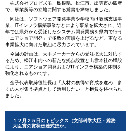
株式会社プロビズモ、島根県、松江市、出雲市の四者
で、事業所等の立地に関する覚書を締結しました。
同社は、ソフトウェア開発事業や学校向け教務支援事
業、ITインフラ構築事業などにより事業を拡大され、近
年では県外から受託したシステム開発業務を県内で行う
「ニアショア開発」で多数の実績を上げるなど、更なる
事業拡大に向けた取組に尽力されています。
今回の計画は、大手メーカーからの受注拡大に対応す
るため、松江市内への新たな拠点設置と出雲本社の増設
により、ニアショア開発およびITインフラ構築の体制を
強化されるものです。
金子代表取締役社長は「人材の獲得や育成を進め、多
くの人が集う拠点として活用したい」と抱負を述べられ
ました。
１２月２５日のトピックス（文部科学大臣・総務
大臣賞の賞状伝達式ほか」