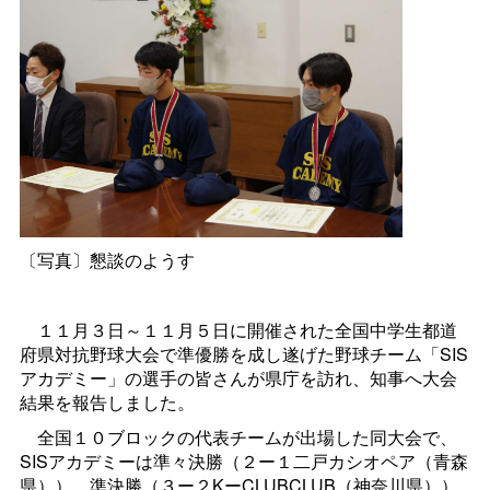
〔写真〕懇談のようす
１１月３日～１１月５日に開催された全国中学生都道
府県対抗野球大会で準優勝を成し遂げた野球チーム「SIS
アカデミー」の選手の皆さんが県庁を訪れ、知事へ大会
結果を報告しました。
全国１０ブロックの代表チームが出場した同大会で、
SISアカデミーは準々決勝（２ー１二戸カシオペア（青森
県））、準決勝（３ー２KーCLUBCLUB（神奈川県））