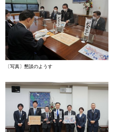
〔写真〕懇談のようす