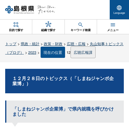
Language
目的で探す
組織で探す
キーワード検索
メニュー
トップ
>
県政・統計
>
政策・財政
>
広聴・広報
>
丸山知事トピックス
（ブログ）
>
2023
>
現在の位置
12
広聴広報課
１２月２８日のトピックス（「しまねジャンボ企
業博」）
「しまねジャンボ企業博」で県内就職を呼びかけ
ました