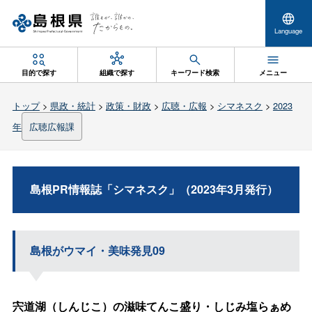
Language
目的で探す
組織で探す
キーワード検索
メニュー
トップ
>
県政・統計
>
政策・財政
>
広聴・広報
>
シマネスク
>
2023
年
広聴広報課
島根PR情報誌「シマネスク」（2023年3月発行）
島根がウマイ・美味発見09
宍道湖（しんじこ）の滋味てんこ盛り・しじみ塩らぁめ