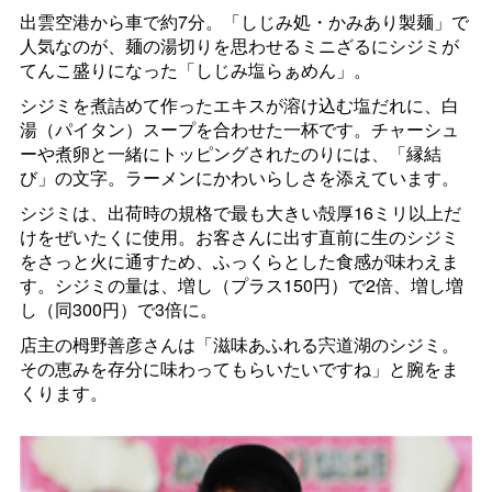
出雲空港から車で約7分。「しじみ処・かみあり製麺」で
人気なのが、麺の湯切りを思わせるミニざるにシジミが
てんこ盛りになった「しじみ塩らぁめん」。
シジミを煮詰めて作ったエキスが溶け込む塩だれに、白
湯（パイタン）スープを合わせた一杯です。チャーシュ
ーや煮卵と一緒にトッピングされたのりには、「縁結
び」の文字。ラーメンにかわいらしさを添えています。
シジミは、出荷時の規格で最も大きい殻厚16ミリ以上だ
けをぜいたくに使用。お客さんに出す直前に生のシジミ
をさっと火に通すため、ふっくらとした食感が味わえま
す。シジミの量は、増し（プラス150円）で2倍、増し増
し（同300円）で3倍に。
店主の栂野善彦さんは「滋味あふれる宍道湖のシジミ。
その恵みを存分に味わってもらいたいですね」と腕をま
くります。