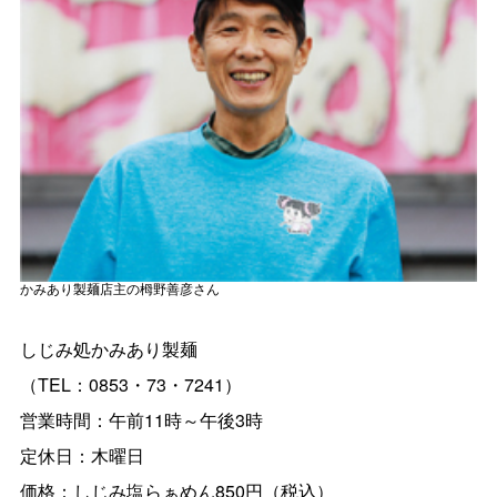
かみあり製麺店主の栂野善彦さん
しじみ処かみあり製麺
（TEL：0853・73・7241）
営業時間：午前11時～午後3時
定休日：木曜日
価格：しじみ塩らぁめん850円（税込）