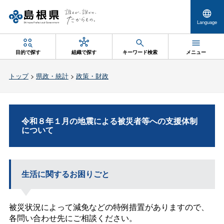
Language
目的で探す
組織で探す
キーワード検索
メニュー
トップ
>
県政・統計
>
政策・財政
令和８年１月の地震による被災者等への支援体制
について
生活に関するお困りごと
被災状況によって減免などの特例措置がありますので、
各問い合わせ先にご相談ください。