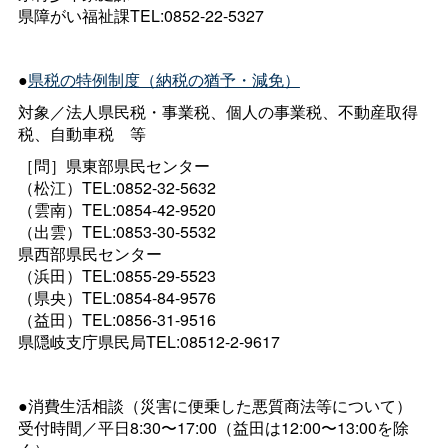
県障がい福祉課TEL:0852-22-5327
●
県税の特例制度（納税の猶予・減免）
対象／法人県民税・事業税、個人の事業税、不動産取得
税、自動車
税
等
［問］県東部県民センター
（松江）TEL:0852-32-5632
（雲南）TEL:0854-42-9520
（出雲）TEL:0853-30-5532
県西部県民センター
（浜田）TEL:0855-29-5523
（県央）TEL:0854-84-9576
（益田）TEL:0856-31-9516
県隠岐支庁県民局TEL:08512-2-9617
●消費生活相談（災害に便乗した悪質商法等について）
受付時間／平日8:30〜17:00（益田は12:00〜13:00を除