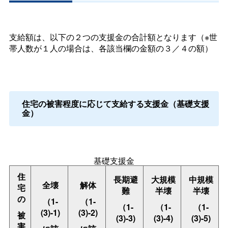
支給額は、以下の２つの支援金の合計額となります（※世
帯人数が１人の場合は、各該当欄の金額の３／４の額）
住宅の被害程度に応じて支給する支援金（基礎支援
金）
基礎支援金
住
長期避
大規模
中規模
全壊
解体
宅
難
半壊
半壊
の
（1-
（1-
（1-
（1-
（1-
(3)-1)
(3)-2)
被
(3)-3)
(3)-4)
(3)-5)
害