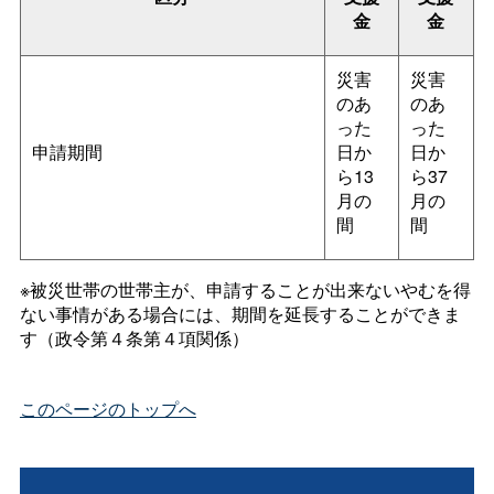
金
金
災害
災害
のあ
のあ
った
った
申請期間
日か
日か
ら13
ら37
月の
月の
間
間
※被災世帯の世帯主が、申請することが出来ないやむを得
ない事情がある場合には、期間を延長することができま
す（政令第４条第４項関係）
このページのトップへ