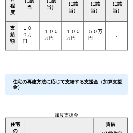
に該
に該
に該
に該
に該
程
当
当）
当）
当）
当）
度
支
１０
１００
１００
５０万
給
０万
-
万円
万円
円
額
円
住宅の再建方法に応じて支給する支援金（加算支援
金）
加算支援金
住宅
賃借
の