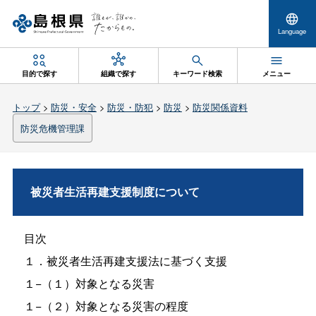
Language
目的で探す
組織で探す
キーワード検索
メニュー
トップ
>
防災・安全
>
防災・防犯
>
防災
>
防災関係資料
防災危機管理課
被災者生活再建支援制度について
目次
１．被災者生活再建支援法に基づく支援
１−（１）対象となる災害
１−（２）対象となる災害の程度