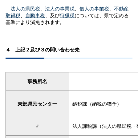
法人の県民税
、
法人の事業税
、
個人の事業税
、
不動産
取得税
、
自動車税
、及び
狩猟税
については、県で定める
基準により減免されます。
４
上記２及び３の問い合わせ先
事務所名
東部県民センター
納税課（納税の猶予）
〃
法人課税課（法人の県民税・