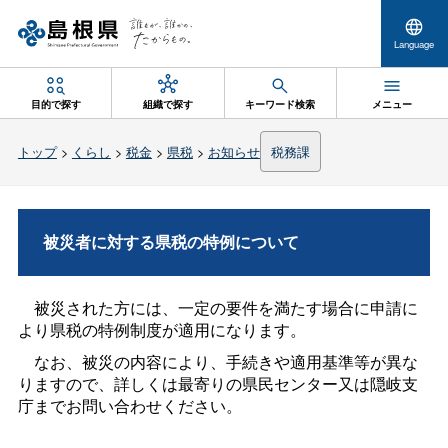
Language
目的で探す
組織で探す
キーワード検索
メニュー
トップ
>
くらし
>
税金
>
県税
>
お知らせ
税務課
被災者に対する県税の特例について
被災された方には、一定の要件を満たす場合に申請に
より県税の特例制度が適用になります。
なお、被災の内容により、手続きや適用基準等が異な
りますので、詳しくは最寄りの県民センター又は隠岐支
庁までお問い合わせください。