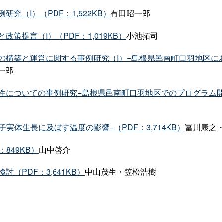
（I）（PDF：1,522KB）
有田昭一郎
策提言（I）（PDF：1,019KB）
小池拓司
の構築と運営に関する事例研究（I）−島根県邑南町口羽地区に
一郎
についての事例研究−島根県邑南町口羽地区でのプログラム開発を
実体生長に及ぼす温度の影響−（PDF：3,714KB）
冨川康之
849KB）
山中啓介
（PDF：3,641KB）
中山茂生・笠松浩樹