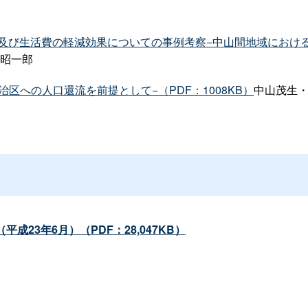
及び生活費の軽減効果についての事例考察−中山間地域におけ
昭一郎
区への人口還流を前提として−（PDF：1008KB）
中山茂生
23年6月）（PDF：28,047KB）