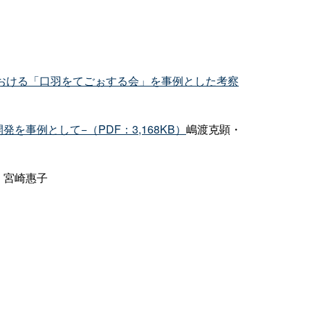
おける「口羽をてごぉする会」を事例とした考察
事例として−（PDF：3,168KB）
嶋渡克顕・
・宮崎惠子