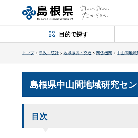
目的で探す
トップ
>
県政・統計
>
地域振興・交通
>
関係機関
>
中山間地域
島根県中山間地域研究セン
目次