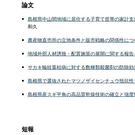
論文
島根県中山間地域に居住する子育て世帯の家計支出構
和久
農産物直売所の立地条件と販売戦略の関係性についての
地域外部人材誘致・配置施策の展開に関する報告−島
サカキ輪紋葉枯病に対する数種類殺菌剤の防除効果（P
島根県で選抜されたマツノザイセンチュウ抵抗性クロ
島根県産スギ平角の高品質乾燥技術の確立と強度性能
短報