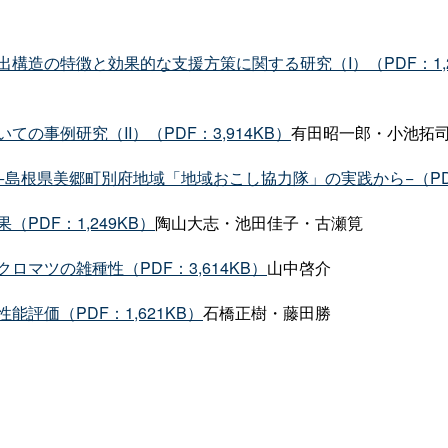
造の特徴と効果的な支援方策に関する研究（I）（PDF：1,2
事例研究（II）（PDF：3,914KB）
有田昭一郎・小池拓
根県美郷町別府地域「地域おこし協力隊」の実践から−（PDF：
DF：1,249KB）
陶山大志・池田佳子・古瀬筧
マツの雑種性（PDF：3,614KB）
山中啓介
評価（PDF：1,621KB）
石橋正樹・藤田勝