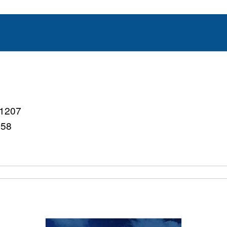
207
758