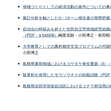
地域づくりとしての経済活動の条件についての事例研究
家計分析を軸としたU・Iターン移住者の実態把握と政
自治会の枠組みを超えた住民自立型地域経営組織
（PDF：9,545KB）
嶋渡克顕・小田博之・有田昭
大学教育としての農村都市交流プログラムの可能性
小田博之
島根県東部地域におけるコウタケ発生要因（II）−子
除草剤を使用したモウソウチクの枯殺試験（PDF：
島根県浜田市弥栄自治区におけるコナラ材活用の検討