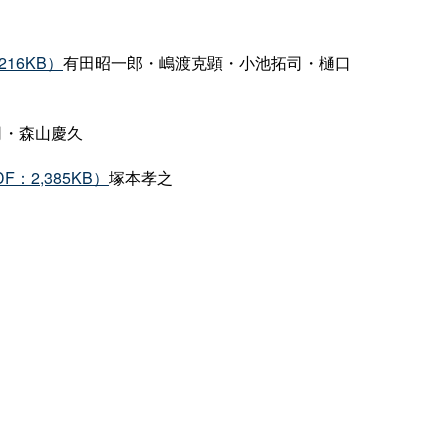
16KB）
有田昭一郎・嶋渡克顕・小池拓司・樋口
司・森山慶久
2,385KB）
塚本孝之