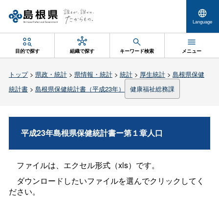
Language
目的で探す
組織で探す
キーワード検索
メニュー
トップ
>
県政・統計
>
県情報・統計
>
統計
>
厚生統計
>
島根県保健
統計書
>
島根県保健統計書（平成23年）
健康福祉総務課
平成23年島根県保健統計書ー第１章人口
ファイルは、エクセル形式（xls）です。
ダウンロードしたいファイルを選んでクリックしてく
ださい。