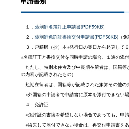
申請書類
１．
薬剤師名簿訂正申請書(PDF59KB)
２．
薬剤師免許証書換交付申請書(PDF58KB)
（免
３．戸籍謄（抄）本※発行日の翌日から起算して６
※名簿訂正と書換交付を同時申請の場合、１通の添
ただし、特別永住者及び中長期在留者は、国籍等が
の内容が記載されたもの）
短期在留者は、国籍等が記載された旅券その他の身
※外国籍の申請者で申請書に原本を添付できない場
４．免許証
※免許証の書換を希望しない場合であっても、申請
※紛失して添付できない場合は、再交付申請書をあ