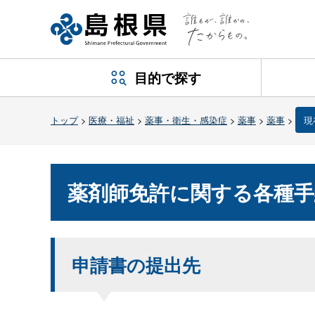
目的で探す
トップ
>
医療・福祉
>
薬事・衛生・感染症
>
薬事
>
薬事
>
現
薬剤師免許に関する各種手
申請書の提出先