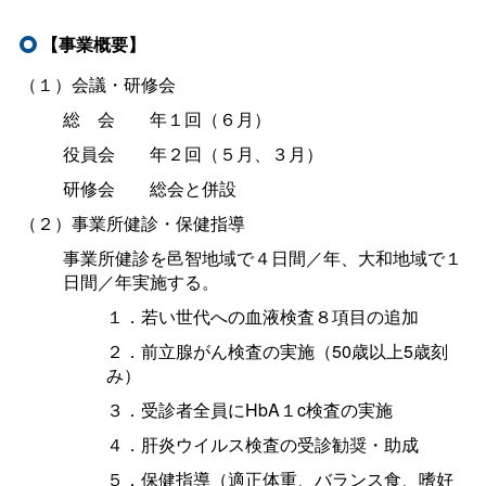
【事業概要】
（１）会議・研修会
総
会
年１回（６月）
役員
会
年２回（５月、３月）
研修
会
総会と併設
（２）事業所健診・保健指導
事業所健診を邑智地域で４日間／年、大和地域で１
日間／年実施する。
１．若い世代への血液検査８項目の追加
２．前立腺がん検査の実施（50歳以上5歳刻
み）
３．受診者全員にHbA１c検査の実施
４．肝炎ウイルス検査の受診勧奨・助成
５．保健指導（適正体重、バランス食、嗜好