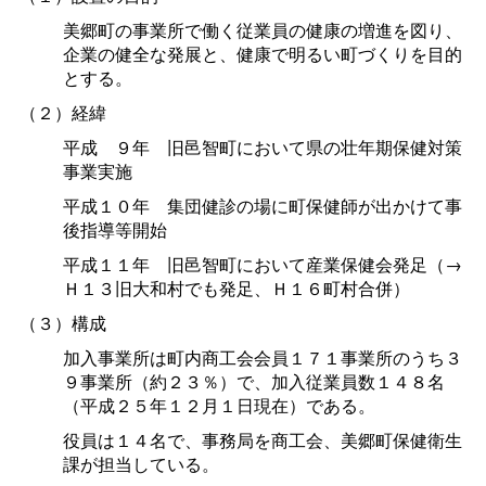
美郷町の事業所で働く従業員の健康の増進を図り、
企業の健全な発展と、健康で明るい町づくりを目的
とする。
（２）経緯
平
成
９
年
旧邑智町において県の壮年期保健対策
事業実施
平成１０
年
集団健診の場に町保健師が出かけて事
後指導等開始
平成１１
年
旧邑智町において産業保健会発足（→
Ｈ１３旧大和村でも発足、Ｈ１６町村合併）
（３）構成
加入事業所は町内商工会会員１７１事業所のうち３
９事業所（約２３％）で、加入従業員数１４８名
（平成２５年１２月１日現在）である。
役員は１４名で、事務局を商工会、美郷町保健衛生
課が担当している。