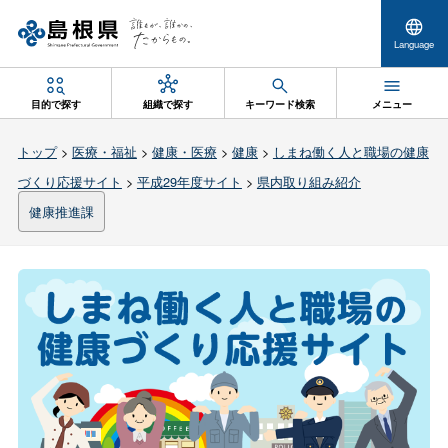
Language
目的で探す
組織で探す
キーワード検索
メニュー
トップ
>
医療・福祉
>
健康・医療
>
健康
>
しまね働く人と職場の健康
づくり応援サイト
>
平成29年度サイト
>
県内取り組み紹介
健康推進課