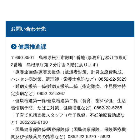
お問い合わせ先
健康推進課
〒690-8501 島根県松江市殿町1番地 (事務所は松江市殿町
2番地 島根県庁第２分庁舎３階にあります)
・療養企画係/療養支援係（被爆者対策、肝炎医療費助成、
ハンセン病対策、調理師・栄養士免許など）0852-22-5329
・難病支援第一係/難病支援第二係（指定難病、小児慢性特
定疾病など）0852-22-5267
・健康増進第一係/健康増進第二係（食育、歯科保健、生活
習慣病予防、たばこ対策、健康増進など）0852-22-5255
・子育て包括支援スタッフ（母子保健、不妊治療費助成な
ど）0852-22-6130
・国民健康保険係/医療保険係（国民健康保険、保険医療機
関及び保険薬局の指導など）0852-22-5270・5623