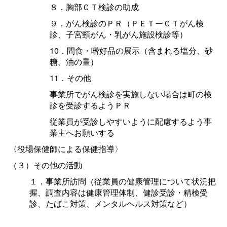
８．胸部ＣＴ検診の助成
９．がん検診のＰＲ（ＰＥＴーＣＴがん検
診、子宮頸がん・乳がん施設検診等）
10．間食・嗜好品の展示（含まれる塩分、砂
糖、油の量）
11．その他
事業所でがん検診を実施しない場合は町の検
診を受診するようＰＲ
従業員が受診しやすいように配慮するよう事
業主へお願いする
〈役場保健師による保健指導〉
（３）その他の活動
１．事業所訪問（従業員の健康管理について状況把
握、調査内容は健康管理体制、健診受診・精検受
診、たばこ対策、メンタルヘルス対策など）